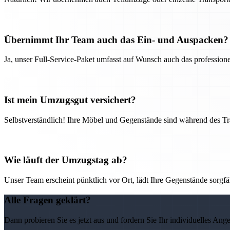
Übernimmt Ihr Team auch das Ein- und Auspacken?
Ja, unser Full-Service-Paket umfasst auf Wunsch auch das professio
Ist mein Umzugsgut versichert?
Selbstverständlich! Ihre Möbel und Gegenstände sind während des Tra
Wie läuft der Umzugstag ab?
Unser Team erscheint pünktlich vor Ort, lädt Ihre Gegenstände sorgfälti
Alle Fragen geklärt?
Dann probieren Sie es jetzt aus und fordern Sie Ihr individuelles Ang