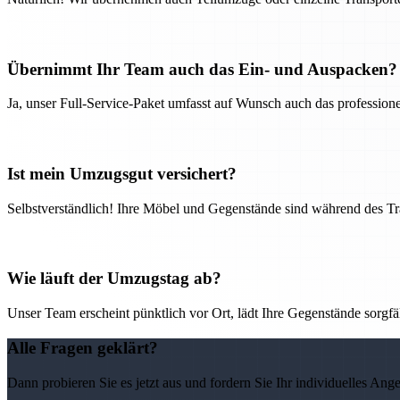
Übernimmt Ihr Team auch das Ein- und Auspacken?
Ja, unser Full-Service-Paket umfasst auf Wunsch auch das professio
Ist mein Umzugsgut versichert?
Selbstverständlich! Ihre Möbel und Gegenstände sind während des Tra
Wie läuft der Umzugstag ab?
Unser Team erscheint pünktlich vor Ort, lädt Ihre Gegenstände sorgfälti
Alle Fragen geklärt?
Dann probieren Sie es jetzt aus und fordern Sie Ihr individuelles Ang