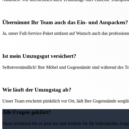
Übernimmt Ihr Team auch das Ein- und Auspacken?
Ja, unser Full-Service-Paket umfasst auf Wunsch auch das professio
Ist mein Umzugsgut versichert?
Selbstverständlich! Ihre Möbel und Gegenstände sind während des Tra
Wie läuft der Umzugstag ab?
Unser Team erscheint pünktlich vor Ort, lädt Ihre Gegenstände sorgfälti
Alle Fragen geklärt?
Dann probieren Sie es jetzt aus und fordern Sie Ihr individuelles Ang