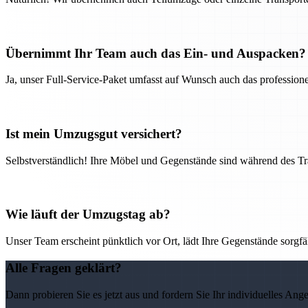
Übernimmt Ihr Team auch das Ein- und Auspacken?
Ja, unser Full-Service-Paket umfasst auf Wunsch auch das professio
Ist mein Umzugsgut versichert?
Selbstverständlich! Ihre Möbel und Gegenstände sind während des Tra
Wie läuft der Umzugstag ab?
Unser Team erscheint pünktlich vor Ort, lädt Ihre Gegenstände sorgfälti
Alle Fragen geklärt?
Dann probieren Sie es jetzt aus und fordern Sie Ihr individuelles Ang