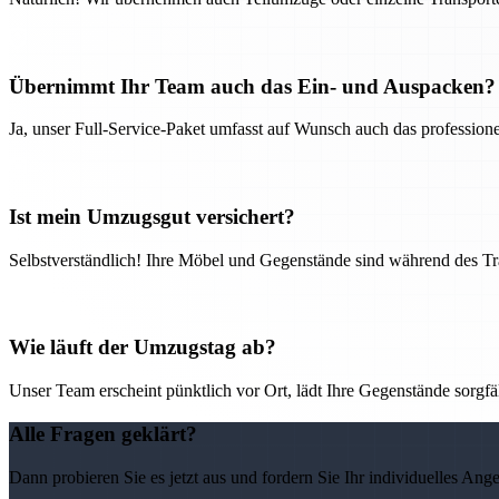
Übernimmt Ihr Team auch das Ein- und Auspacken?
Ja, unser Full-Service-Paket umfasst auf Wunsch auch das professio
Ist mein Umzugsgut versichert?
Selbstverständlich! Ihre Möbel und Gegenstände sind während des Tra
Wie läuft der Umzugstag ab?
Unser Team erscheint pünktlich vor Ort, lädt Ihre Gegenstände sorgfälti
Alle Fragen geklärt?
Dann probieren Sie es jetzt aus und fordern Sie Ihr individuelles Ang