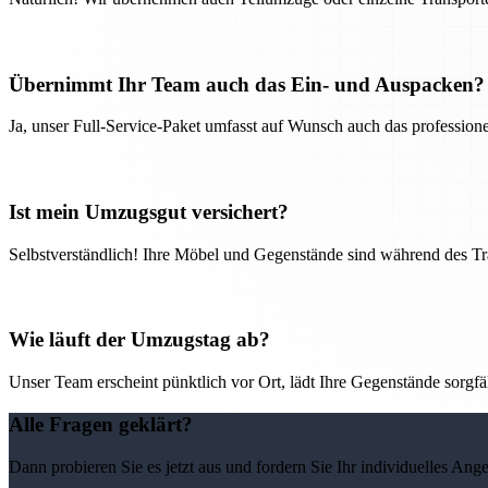
Übernimmt Ihr Team auch das Ein- und Auspacken?
Ja, unser Full-Service-Paket umfasst auf Wunsch auch das professio
Ist mein Umzugsgut versichert?
Selbstverständlich! Ihre Möbel und Gegenstände sind während des Tra
Wie läuft der Umzugstag ab?
Unser Team erscheint pünktlich vor Ort, lädt Ihre Gegenstände sorgfälti
Alle Fragen geklärt?
Dann probieren Sie es jetzt aus und fordern Sie Ihr individuelles Ang