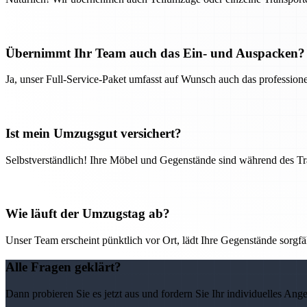
Übernimmt Ihr Team auch das Ein- und Auspacken?
Ja, unser Full-Service-Paket umfasst auf Wunsch auch das professio
Ist mein Umzugsgut versichert?
Selbstverständlich! Ihre Möbel und Gegenstände sind während des Tra
Wie läuft der Umzugstag ab?
Unser Team erscheint pünktlich vor Ort, lädt Ihre Gegenstände sorgfälti
Alle Fragen geklärt?
Dann probieren Sie es jetzt aus und fordern Sie Ihr individuelles Ang