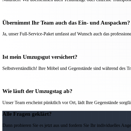
Übernimmt Ihr Team auch das Ein- und Auspacken?
Ja, unser Full-Service-Paket umfasst auf Wunsch auch das professio
Ist mein Umzugsgut versichert?
Selbstverständlich! Ihre Möbel und Gegenstände sind während des Tra
Wie läuft der Umzugstag ab?
Unser Team erscheint pünktlich vor Ort, lädt Ihre Gegenstände sorgfälti
Alle Fragen geklärt?
Dann probieren Sie es jetzt aus und fordern Sie Ihr individuelles Ang