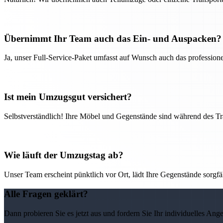
Übernimmt Ihr Team auch das Ein- und Auspacken?
Ja, unser Full-Service-Paket umfasst auf Wunsch auch das professio
Ist mein Umzugsgut versichert?
Selbstverständlich! Ihre Möbel und Gegenstände sind während des Tra
Wie läuft der Umzugstag ab?
Unser Team erscheint pünktlich vor Ort, lädt Ihre Gegenstände sorgfälti
Alle Fragen geklärt?
Dann probieren Sie es jetzt aus und fordern Sie Ihr individuelles Ang