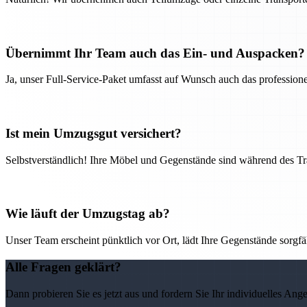
Übernimmt Ihr Team auch das Ein- und Auspacken?
Ja, unser Full-Service-Paket umfasst auf Wunsch auch das professio
Ist mein Umzugsgut versichert?
Selbstverständlich! Ihre Möbel und Gegenstände sind während des Tra
Wie läuft der Umzugstag ab?
Unser Team erscheint pünktlich vor Ort, lädt Ihre Gegenstände sorgfälti
Alle Fragen geklärt?
Dann probieren Sie es jetzt aus und fordern Sie Ihr individuelles Ang