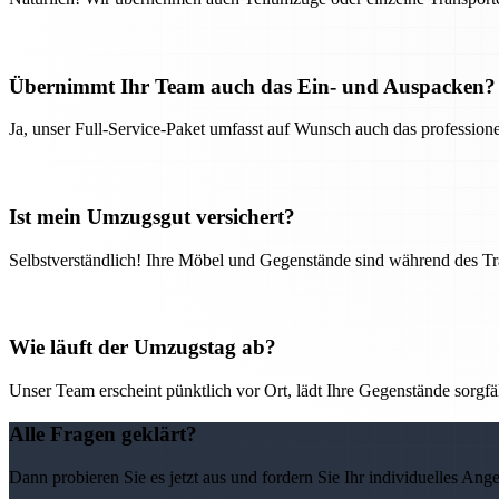
Übernimmt Ihr Team auch das Ein- und Auspacken?
Ja, unser Full-Service-Paket umfasst auf Wunsch auch das professio
Ist mein Umzugsgut versichert?
Selbstverständlich! Ihre Möbel und Gegenstände sind während des Tra
Wie läuft der Umzugstag ab?
Unser Team erscheint pünktlich vor Ort, lädt Ihre Gegenstände sorgfälti
Alle Fragen geklärt?
Dann probieren Sie es jetzt aus und fordern Sie Ihr individuelles Ang